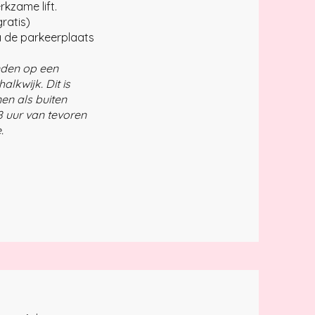
rkzame lift.
ratis)
a de parkeerplaats
nden op een
lkwijk. Dit is
nen als buiten
8 uur van tevoren
.