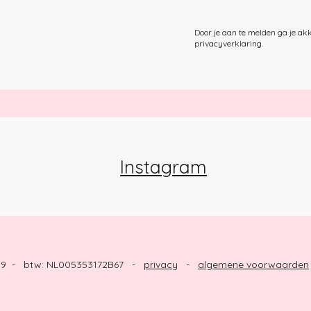
Door je aan te melden ga je ak
privacyverklaring
.
Instagram
189 - btw: NL005353172B67 -
privacy
-
algemene voorwaarden