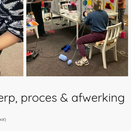
erp, proces & afwerking
aal)